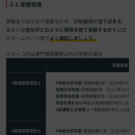
3-2.受験資格
詳細まではかなり複雑なため、詳細
自分に当てはまる
、
あるいは
自分がどのように資格を得て受験するか
を公式
のホームページ等で
よく確認しましょう。
受験資格
1級建築管理技士
4年制大学卒業
+実務経験3年（又は4年6カ月
短期大学卒業
+実務経験5年（又は7年6カ月
高等学校卒業
+実務経験10年（又は11年6カ
学歴を問わない
場合は実務経験15年以上
1級
2級建築士合格者
は＋実務経験5年以上必要
2級建築管理技士
4年制大学卒業
+実務経験１年（又は1年6カ