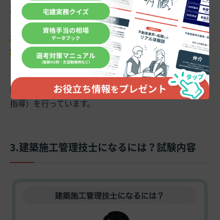
認しながら管理をします。工事現場は日常的に高所作業
や重機の使用、危険作業を行うため、事故が無いよう
安
全注意事項の説明
を行い、
現場見回りで安全設備の不
備・不安全行動のチェック
を行います。
また、施工が開始されると基礎工事・内装工事など
各専
門工事の進捗に従いそれらの管理
（工程の順序や技術的
指導）を行っています。
3.建築施工管理技士になるには？試験内容