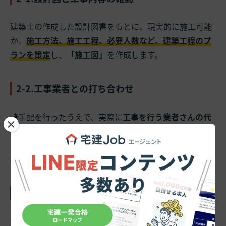
建築士の作成した設計図書をもとに、現実的に施工可能
か、
施工方法、施工工程、必要人数など、建築工程のプ
ランを策定
し、
「施工図」
を作成します。
2-2.工事業者との打ち合わせ
諸手配を行ったうえで、実際に
工事を行う業者さんの代
×
表者と工程などの打ち合わせ
をおこないます。ここで決
めた工程は、着工から竣工まで現場の状況に応じて、定
期的に調整されます。
2-3.工事現場の安全管理・工程管理
実際に始まった工事が安全、かつ合理的に進むように確