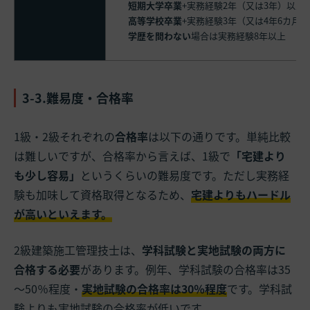
短期大学卒業
+実務経験2年（又は3年）以上
高等学校卒業
+実務経験3年（又は4年6カ月
学歴を問わない
場合は実務経験8年以上
3-3.難易度・合格率
1級・2級それぞれの
合格率
は以下の通りです。単純比較
は難しいですが、合格率から言えば、1級で
「宅建より
も少し容易」
というくらいの難易度です。ただし実務経
験も加味して資格取得となるため、
宅建よりもハードル
が高いといえます。
2級建築施工管理技士は、
学科試験と実地試験の両方に
合格する必要
があります。例年、学科試験の合格率は35
～50％程度・
実地試験の合格率は30％程度
です。学科試
験よりも実地試験の合格率が低いです。