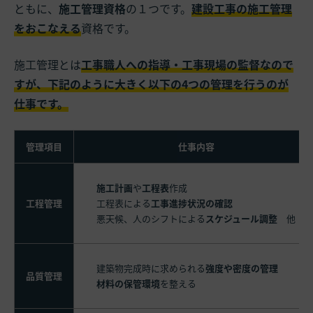
ともに、
施工管理資格
の１つです。
建設工事の施工管理
をおこなえる
資格です。
施工管理とは
工事職人への指導・工事現場の監督なので
すが、下記のように大きく以下の4つの管理を行うのが
仕事です。
管理項目
仕事内容
施工計画
や
工程表
作成
工程管理
工程表による
工事進捗状況の確認
悪天候、人のシフトによる
スケジュール調整
他
建築物完成時に求められる
強度や密度の管理
品質管理
材料の保管環境
を整える