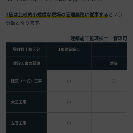
2級は比較的小規模な現場の管理業務に従事する
という
分類となります。
建築施工監理技士 管理可能
監理技士級区分
1級建築施工
建設工事の種類
建築
建築（一式）工事
◎
○
大工工事
◎
左官工事
◎