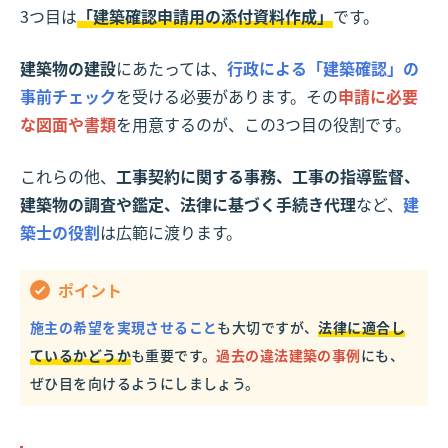
3つ目は
「建築確認申請用の添付資料作成」
です。
建築物の建設
にあたっては、
行政による「建築確認」の
事前チェック
を受ける必要があります。その
申請に必要
な図面や書類
を用意するのが、この3つ目の役割です。
これらの他、
工事契約に関する事務、工事の指導監督、
建築物の調査や鑑定、法律に基づく手続き代理
など、
建
築士の役割
は広範に渡ります。
ポイント
施主の希望を実現させること
も大切ですが、
法律に適合し
ているかどうか
も重要です。
過去の違法建築の事例
にも、
ぜひ目を向けるようにしましょう。