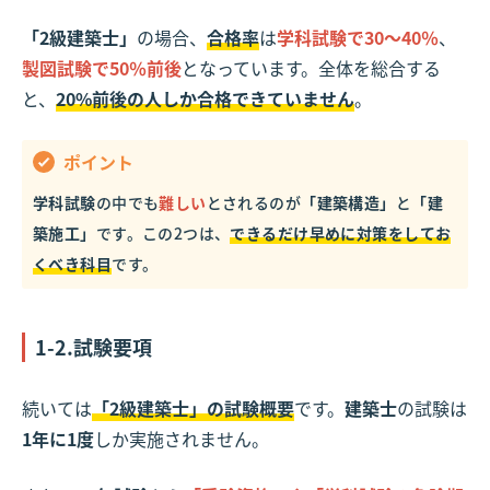
「2級建築士」
の場合、
合格率
は
学科試験で30〜40％
、
製図試験で50％前後
となっています。全体を総合する
と、
20%前後の人しか合格できていません
。
ポイント
学科試験
の中でも
難しい
とされるのが
「建築構造」
と
「建
築施工」
です。この2つは、
できるだけ早めに対策をしてお
くべき科目
です。
1-2.試験要項
続いては
「2級建築士」の試験概要
です。
建築士
の試験は
1年に1度
しか実施されません。