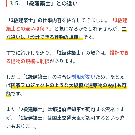
3-5.「1級建築士」との違い
「2級建築士」の仕事内容
を紹介してきました。
「1級建
築士との違いは何？」
と気になるかもしれませんが、
主
な違いは「設計できる建物の規模」
です。
すでに紹介した通り、
「2級建築士」
の場合は、
設計でき
る建物の規模に制限
があります。
しかし
「1級建築士」
の場合は
制限がない
ため、たとえ
ば
国家プロジェクトのような大規模な建築物の設計も可
能
です。
また
「2級建築士」
は
都道府県知事
が認可する資格です
が、
「1級建築士」
は
国土交通大臣
が認可するという違
いもあります。