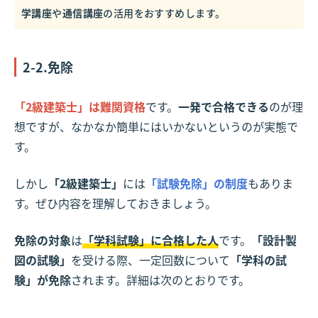
学講座
や
通信講座
の活用をおすすめします。
2-2.免除
「2級建築士」は難関資格
です。
一発で合格できる
のが理
想ですが、なかなか簡単にはいかないというのが実態で
す。
しかし
「2級建築士」
には
「試験免除」の制度
もありま
す。ぜひ内容を理解しておきましょう。
免除の対象
は
「学科試験」に合格した人
です。
「設計製
図の試験」
を受ける際、一定回数について
「学科の試
験」が免除
されます。詳細は次のとおりです。