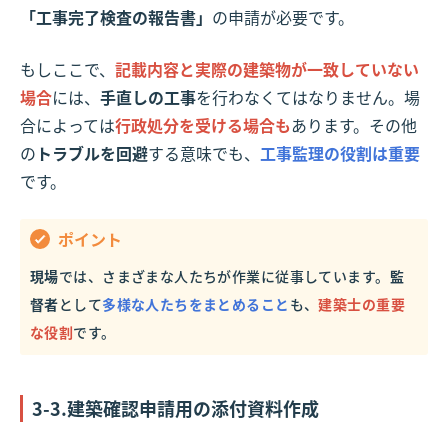
「工事完了検査の報告書」
の申請が必要です。
もしここで、
記載内容と実際の建築物が一致していない
場合
には、
手直しの工事
を行わなくてはなりません。場
合によっては
行政処分を受ける場合も
あります。その他
の
トラブルを回避
する意味でも、
工事監理の役割は重要
です。
ポイント
現場
では、さまざまな人たちが作業に従事しています。
監
督者
として
多様な人たちをまとめること
も、
建築士の重要
な役割
です。
3-3.建築確認申請用の添付資料作成