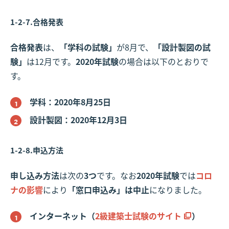
1-2-7.合格発表
合格発表
は、
「学科の試験」
が8月で、
「設計製図の試
験」
は12月です。
2020年試験
の場合は以下のとおりで
す。
学科：2020年8月25日
設計製図：2020年12月3日
1-2-8.申込方法
申し込み方法
は次の
3つ
です。なお
2020年試験
では
コロ
ナの影響
により
「窓口申込み」は中止
になりました。
インターネット（
2級建築士試験のサイト
）