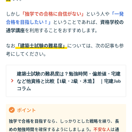
しかし
「独学での合格に自信がない」
という人や
「一発
合格を目指したい！」
ということであれば、
資格学校の
通学講座
を利用することをおすすめします。
なお
「建築士試験の難易度」
については、次の記事も参
考にしてください。
建築士試験の難易度は？勉強時間・偏差値・宅建
など他資格と比較【1級・2級・木造】 ｜宅建Job
コラム
ポイント
独学で合格を目指す
なら、しっかりとした
戦略
を練り、
長
めの勉強時間
を確保するようにしましょう。
不安な人
は
通