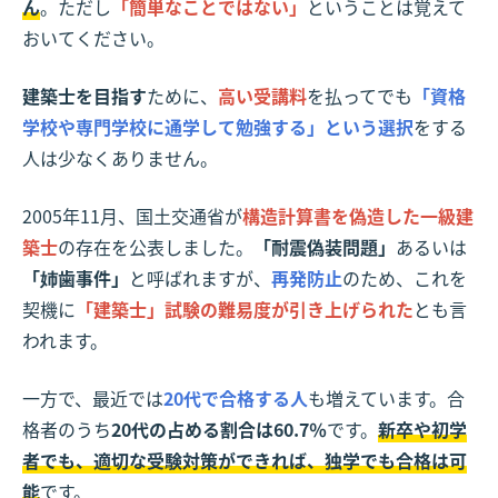
ん
。ただし
「簡単なことではない」
ということは覚えて
おいてください。
建築士を目指す
ために、
高い受講料
を払ってでも
「資格
学校や専門学校に通学して勉強する」という選択
をする
人は少なくありません。
2005年11月、国土交通省が
構造計算書を偽造した一級建
築士
の存在を公表しました。
「耐震偽装問題」
あるいは
「姉歯事件」
と呼ばれますが、
再発防止
のため、これを
契機に
「建築士」試験の難易度が引き上げられた
とも言
われます。
一方で、最近では
20代で合格する人
も増えています。合
格者のうち
20代の占める割合は60.7％
です。
新卒や初学
者でも、適切な受験対策ができれば、独学でも合格は可
能
です。