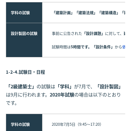
学科の試験
「建築計画」「建築法規」「建築構造」「建
設計製図の試験
事前に公告された
「設計課題」
に対して、
建
試験時間は
5時間です。「設計条件」
から
依頼
1-2-4.試験日・日程
「2級建築士」
の試験は
「学科」
が7月で、
「設計製図」
は9月に行われます。
2020年試験
の場合は以下のとおり
です。
学科の試験
2020年7月5日（9:45〜17:20）