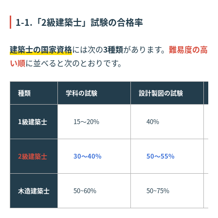
1-1.「2級建築士」試験の合格率
建築士の国家資格
には次の
3種類
があります。
難易度の高
い順
に並べると次のとおりです。
種類
学科の試験
設計製図の試験
総
1級建築士
15〜20%
40%
2級建築士
30〜40%
50〜55%
木造建築士
50~60%
50~75%