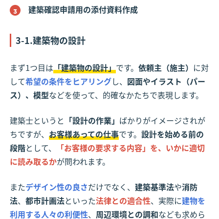
建築確認申請用の添付資料作成
3-1.建築物の設計
まず1つ目は
「建築物の設計」
です。
依頼主（施主）
に対
して
希望の条件をヒアリング
し、
図面やイラスト（パー
ス）、模型
などを使って、的確なかたちで表現します。
建築士というと
「設計の作業」
ばかりがイメージされが
ちですが、
お客様あっての仕事
です。
設計を始める前の
段階
として、
「お客様の要求する内容」を、いかに適切
に読み取るか
が問われます。
また
デザイン性の良さ
だけでなく、
建築基準法
や
消防
法
、
都市計画法
といった
法律との適合性
、実際に
建物を
利用する人々の利便性
、
周辺環境との調和
なども求めら