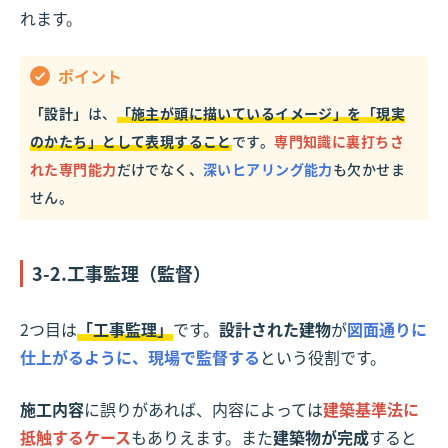
れます。
ポイント
「設計」
は、
「施主が頭に描いているイメージ」を「現実
のかたち」として表現すること
です。
専門知識に裏打ちさ
れた専門能力
だけでなく、
深いヒアリング能力
も欠かせま
せん。
3-2.工事監理（監督）
2つ目は
「工事監理」
です。
設計された建物
が
図面通りに
仕上がるように、現場で監督する
という役割です。
施工内容
に誤りがあれば、内容によっては
建築基準法に
抵触するケース
もありえます。また
建築物が完成
すると