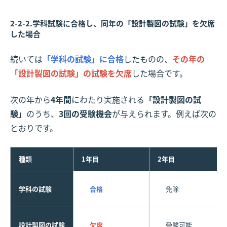
2-2-2.学科試験に合格し、同年の「設計製図の試験」を欠席
した場合
続いては
「学科の試験」に合格
したものの、
その年の
「設計製図の試験」の試験を欠席
した場合です。
次の年から
4年間
にわたり実施される
「設計製図の試
験」
のうち、
3回の受験機会
が与えられます。例えば次の
とおりです。
種類
1年目
2年目
学科の試験
合格
免除
設計製図の試験
欠席
受験可能