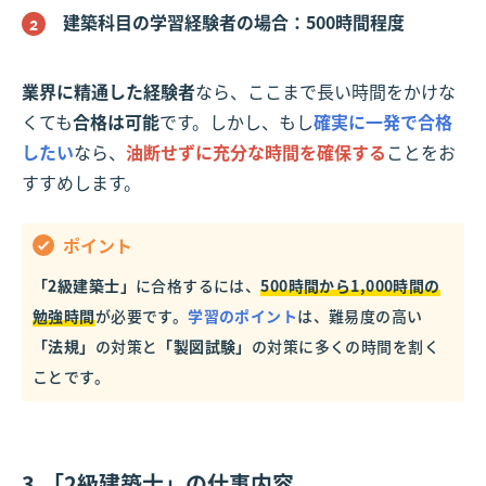
建築科目の学習経験者の場合：500時間程度
業界に精通した経験者
なら、ここまで長い時間をかけな
くても
合格は可能
です。しかし、もし
確実に一発で合格
したい
なら、
油断せずに充分な時間を確保する
ことをお
すすめします。
ポイント
「2級建築士」
に合格するには、
500時間から1,000時間の
勉強時間
が必要です。
学習のポイント
は、難易度の高い
「法規」
の対策と
「製図試験」
の対策に多くの時間を割く
ことです。
3.「2級建築士」の仕事内容