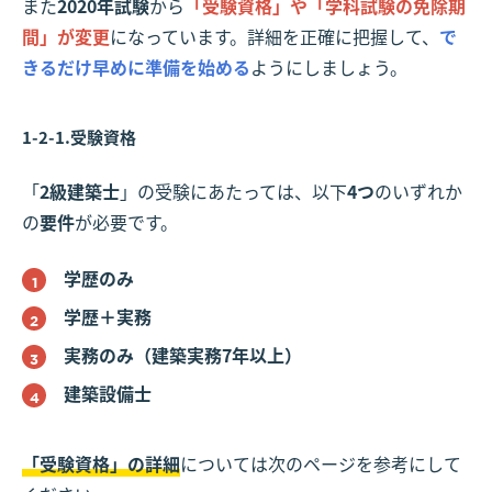
また
2020年試験
から
「受験資格」や「学科試験の免除期
間」が変更
になっています。詳細を正確に把握して、
で
きるだけ早めに準備を始める
ようにしましょう。
1-2-1.受験資格
「
2級建築士
」の受験にあたっては、以下
4つ
のいずれか
の
要件
が必要です。
学歴のみ
学歴＋実務
実務のみ（建築実務7年以上）
建築設備士
「受験資格」の詳細
については次のページを参考にして