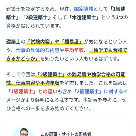
建築士を認定するため、現在、
国家資格
として
「1級建
築士」「2級建築士」
そして
「木造建築士」
という
3つ
の
資格が設けられています。
建築士
の
「試験内容」や「難易度」
が気になるという人
や、
仕事の具体的な内容
や
平均年収
、
「独学でも合格で
きるかどうか」
を知りたいという人もいるはずです。
そこで今回は
「2級建築士」の難易度や独学合格の可能
性、仕事内容や平均年収
を解説しました。これを読めば
「1級建築士」との違い
も含め
「2級建築士」に対するイ
メージ
がより鮮明になるはずです。本記事を参考に、ぜ
ひ合格への一歩を歩み始めてください。
この記事・サイトの監修者