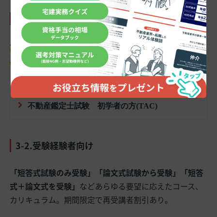
3-1.初学者向け
合格実績と、長年蓄積された合格ノウハウが最大のセー
ルスポイント
。合格後の
就職支援についても支援体制
が
あります。
不動産鑑定士試験 初学者の方(TAC)
3-2.受験経験者向け
「短答式試験のみ受験」「論文式試験から受験」「短答
式＋論文式を受験」
などあらゆる要望に応えたコース、
カリキュラム。
期間限定で再受講者割引あり。