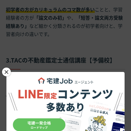
初学者の方がカリキュラムのコマ数が多い
ことと、学習
経験者の方が
「論文のみ初」
や、
「短答・論文両方受験
経験あり」
など細かく分類されるのが初学者向けと、学
習者向けの違いです。
3.TACの不動産鑑定士通信講座【予備校】
×
じっくり深く勉強派はTAC
です。
YouTubeチャンネルでも試験制度や攻略法などがアップ
されているので、参考になります。
TAC不動産鑑定士【公式】