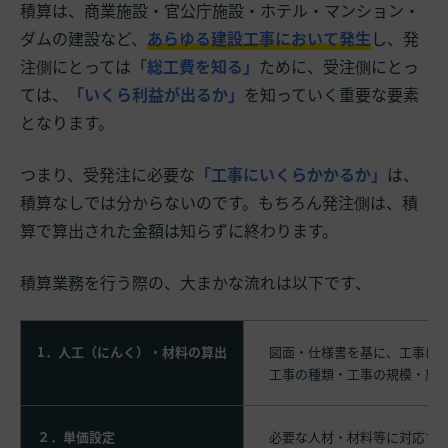
積算は、商業施設・官公庁施設・ホテル・マンション・
ダムの建設など、
あらゆる建設工事において発生
し、発
注側にとっては
「総工費を知る」
ために、受注側にとっ
ては、
「いくら利益が出るか」
を知っていく重要な要素
となります。
つまり、受発注に必要な
「工事にいくらかかるか」
は、
積算なしでは分からないのです。もちろん発注側は、積
算で算出された金額は知らずに終わります。
積算業務を行う際の、大まかな流れは以下です、
1．人工（にんく）・材料の算出
図面・仕様書を基に、工事に
工事の種類・工事の規模・施
２．単価設定
必要な人材・材料等に対応す