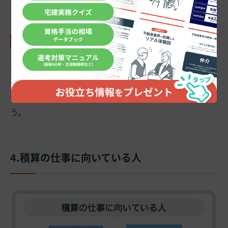
でもスケジュールや人材押さえの面で悪影響が出ます。
3-2.繁忙期は忙しい
基本的には定時で帰れる仕事なのですが、年度末など案
件が多いときは
残業や休日出勤もありえます。
慣れるま
では、それ以降よりも一つの業務に時間を要するでしょ
う。
4.積算の仕事に向いている人