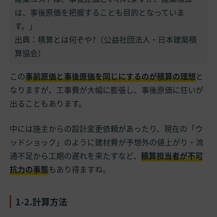
は、事後原価を把握することも目的となっていま
す。」
出典：
積算とは何ぞや?（公益社団法人・日本建築積
算協会）
この
事前原価と事後原価を同じにするのが積算の理想
と
なりますが、工事費が大幅に膨張し、事後原価に狂いが
出ることもあります。
中には施主からの設計変更依頼があったり、現在の「ウ
ッドショック」のように建材費が予想外の値上がり・流
通不足から工期の遅れを来たすなど、
積算担当者が不可
抗力の事態
もあり得ますね。
1-2.計算方法