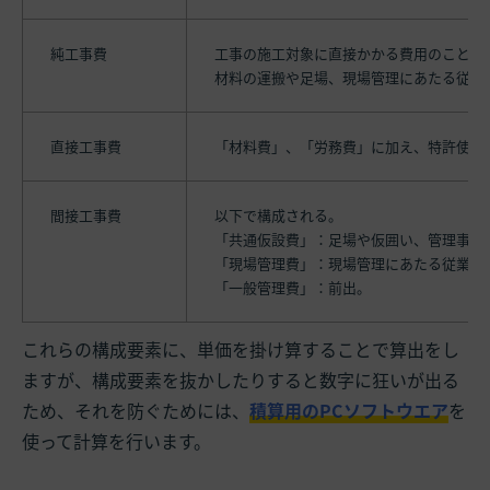
純工事費
工事の施工対象に直接かかる費用のこと。
材料の運搬や足場、現場管理にあたる従業
直接工事費
「材料費」、「労務費」に加え、特許使用
間接工事費
以下で構成される。
「共通仮設費」：足場や仮囲い、管理事務
「現場管理費」：現場管理にあたる従業員
「一般管理費」：前出。
これらの構成要素に、単価を掛け算することで算出をし
ますが、構成要素を抜かしたりすると数字に狂いが出る
ため、それを防ぐためには、
積算用のPCソフトウエア
を
使って計算を行います。