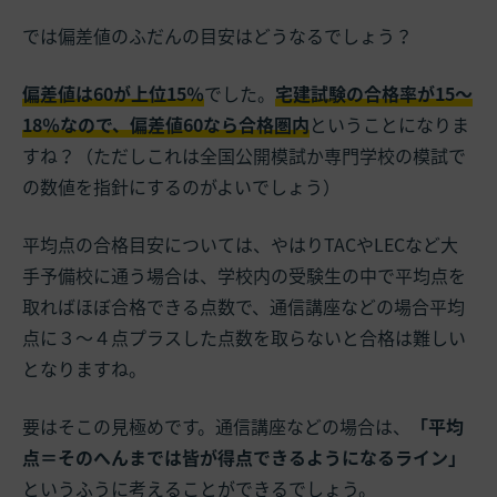
では偏差値のふだんの目安はどうなるでしょう？
偏差値は60が上位15％
でした。
宅建試験の合格率が15～
18％なので、偏差値60なら合格圏内
ということになりま
すね？（ただしこれは全国公開模試か専門学校の模試で
の数値を指針にするのがよいでしょう）
平均点の合格目安については、やはりTACやLECなど大
手予備校に通う場合は、学校内の受験生の中で平均点を
取ればほぼ合格できる点数で、通信講座などの場合
平均
点に３～４点プラスした点数
を取らないと合格は難しい
となりますね。
要はそこの見極めです。通信講座などの場合は、
「平均
点＝そのへんまでは皆が得点できるようになるライン」
というふうに考えることができるでしょう。