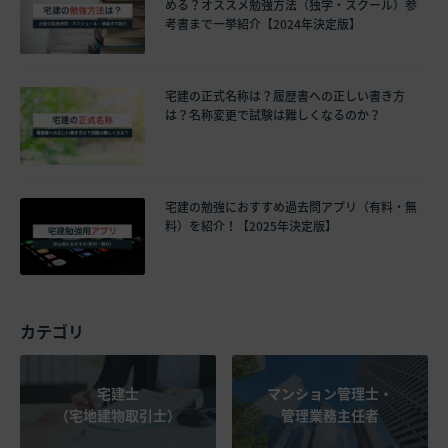
める？オススメ勉強方法（独学・スクール）参
考書まで一挙紹介【2024年決定版】
宅建の正式名称は？履歴書への正しい書き方
は？名称変更で試験は難しくなるのか？
宅建の勉強におすすめ過去問アプリ（有料・無
料）を紹介！【2025年決定版】
カテゴリ
宅建士
マンション管理士・
（宅地建物取引士）
管理業務主任者