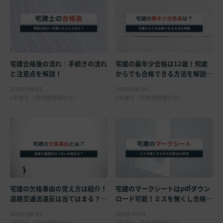
宅建合格後の流れ｜手続きの流れ
宅建の最年少合格は12歳！何歳
と注意点を解説！
からでも合格できる方法を解説！
【最高齢は90歳！】
2020.09.02
2020.08.05
宅建士（宅地建物取引士）
宅建士（宅地建物取引士）
宅建の欠格事由の覚え方は紹介！
宅建のマークシートはpdfダウン
道路交通法違反は当てはまる？法
ロード可能！ミスを無くし合格す
人の場合も解説【宅建業法】
るための注意点も解説
2020.08.07
2020.07.14
宅建士（宅地建物取引士）
宅建士（宅地建物取引士）