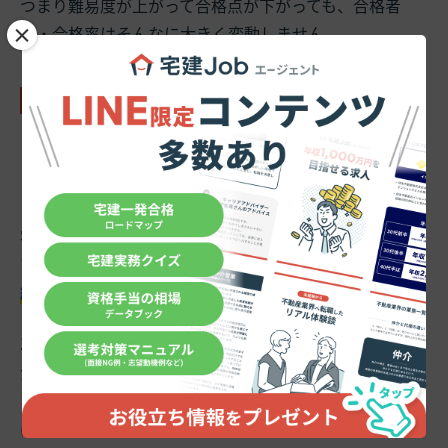
つまり難易度が上がって合格点が下がっても、合格者
×
数・合格率はそんなに大きく変動しません。
3-3.合格点と偏差値
ここでもう一度合格点と偏差値のことを思い出してみま
しょう。
宅建試験は
「7割・35点取れれば受かる」
とよくいいま
す。これは本番の宅建試験というより
「普段の模試や答
練で7割・35点取れれば受かる」
という意味です。
次回の試験の予想を盛り込んだ最新の答練や模試で35点
が取れていれば、本番で難問が出ても「それはみんなが
なかなか正解できない問題」なので、
結果合格ラインに
は到達できる
ということです。