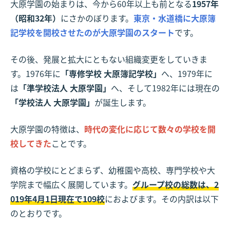
大原学園の始まりは、今から60年以上も前となる
1957年
（昭和32年）
にさかのぼります。
東京・水道橋に大原簿
記学校を開校させたのが大原学園のスタート
です。
その後、発展と拡大にともない組織変更をしていきま
す。1976年に
「専修学校 大原簿記学校」
へ、1979年に
は
「準学校法人 大原学園」
へ、そして1982年には現在の
「学校法人 大原学園」
が誕生します。
大原学園の特徴は、
時代の変化に応じて数々の学校を開
校してきた
ことです。
資格の学校にとどまらず、幼稚園や高校、専門学校や大
学院まで幅広く展開しています。
グループ校の総数は、2
019年4月1日現在で109校
におよびます。その内訳は以下
のとおりです。