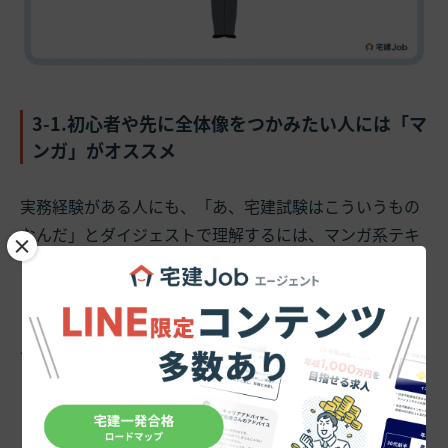
3-1.初心者や先に全体像をつかみたい人には「マ
ンガ」がオススメ
実務経験がある人にも、「あ、宅建試験はこういうもの
なんだ」とダイジェストで理解するには、マンガ系テキ
×
ストはおススメです。
これだけ！まんが宅建士 2025年度版 【宅地建物取引士
／マンガ／日建学院】