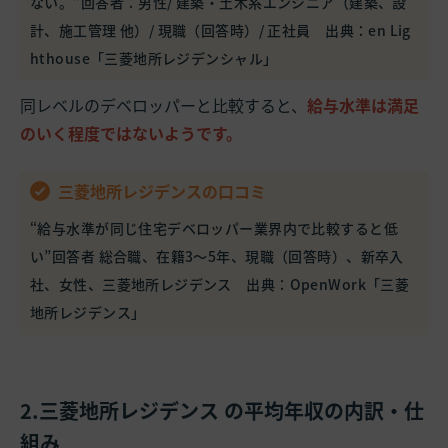
ない。”回答者：男性/ 建築・土木系エンジニア（建築、設
計、施工管理 他）/ 現職（回答時）/ 正社員 出典：
en Lig
hthouse「三菱地所レジデンシャル」
同レベルのデベロッパーと比較すると、
給与水準は満足
のいく程度ではないようです。
三菱地所レジデンスの口コミ
“給与水準が同じ住宅デベロッパー業界内で比較すると低
い”回答者 総合職、在籍3～5年、現職（回答時）、新卒入
社、女性、三菱地所レジデンス 出典：
OpenWork「三菱
地所レジデンス」
2.三菱地所レジデンス の平均年収の内訳・仕
組み