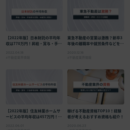
【2022年版】日本財託の平均年
東急不動産の営業は激務？新卒3
収は770万円！昇給・賞与・手当
年後の離職率や就労条件などを解
等を役職・年齢別に解説！
説【評判・口コミ】
2022.04.18
2020.12.16
不動産業界情報
不動産業界情報
稼げる不動産資格TOP10！経験
【2022年版】住友林業ホームサ
者が考えるおすすめ資格も紹介！
ービスの平均年収は457万円！賞
与・福利厚生・向いているタイプ
2020.06.23
2022.06.01
を解説！