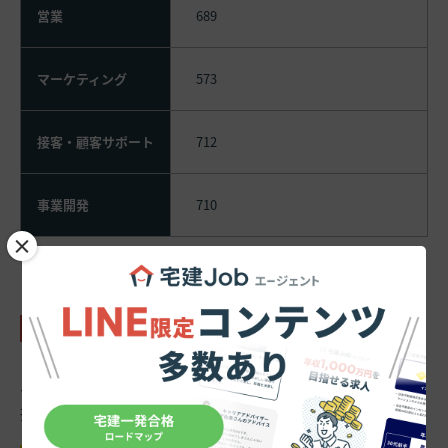
営業
689
マーケティング
573
接客・顧客サポート
712
事業開発
710
×
出典：
年収図鑑「三菱地所レジデンス」
3-3.学歴別
三菱地所レジデンスの公式ホームページでは「キャリア
採用」の応募要件として、
「四年生大学（大学院含む）
または高等専門学校を卒業」
が記載されています。