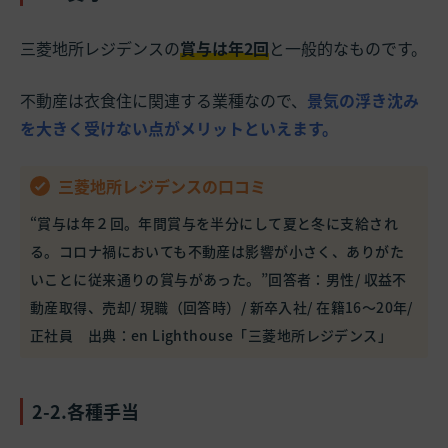
三菱地所レジデンスの
賞与は年2回
と一般的なものです。
不動産は衣食住に関連する業種なので、
景気の浮き沈み
を大きく受けない点がメリットといえます。
三菱地所レジデンスの口コミ
“賞与は年２回。年間賞与を半分にして夏と冬に支給され
る。コロナ禍においても不動産は影響が小さく、ありがた
いことに従来通りの賞与があった。”回答者：男性/ 収益不
動産取得、売却/ 現職（回答時）/ 新卒入社/ 在籍16～20年/
正社員 出典：
en Lighthouse「三菱地所レジデンス」
2-2.各種手当