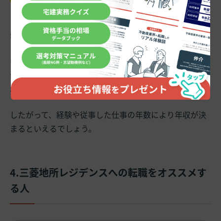
また、
給与は経験・年次等により異なる
とされており、
学歴で区別されているわけではありません。
ただ、推奨資格として
「宅地建物取引士」「1級建築
士」「一級建築施工管理技士
」などの国家資格が歓迎さ
れています。
したがって、経験や従事した仕事の年数により年収が決
まるといえるでしょう。
4.三菱地所レジデンスへの転職をオススメす
る人