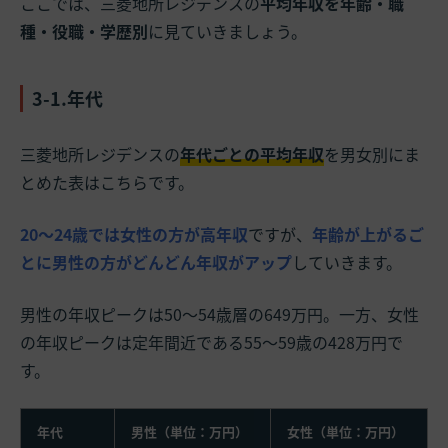
ここでは、三菱地所レジデンスの
平均年収を年齢・職
種・役職・学歴別
に見ていきましょう。
3-1.年代
三菱地所レジデンスの
年代ごとの平均年収
を男女別にま
とめた表はこちらです。
20～24歳では女性の方が高年収
ですが、
年齢が上がるご
とに男性の方がどんどん年収がアップ
していきます。
男性の年収ピークは50～54歳層の649万円。一方、女性
の年収ピークは定年間近である55～59歳の428万円で
す。
年代
男性（単位：万円）
女性（単位：万円）