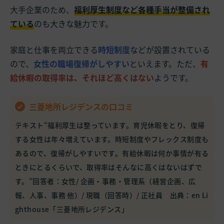
大手企業のため、
福利厚生制度など各種手当が整備され
ている
のも大きな魅力です。
家庭と仕事を両立できる
時短制度
などが設置されている
ので、
女性の職場復帰がしやすい
といえます。ただ、
有
給休暇の取得率は、それほど高くはない
ようです。
三菱地所レジデンスの口コミ
テキスト“福利厚生は整っています。育児休暇をとり、復帰
する女性は年々増えています。時短制度やフレックス制度も
あるので、復帰がしやすいです。有給休暇は何か事情が有る
ときにとるくらいで、取得率はそんなに高くはないはずで
す。”回答者：女性/ 企画・事務・管理系（経営企画、広
報、人事、事務 他）/ 現職（回答時）/ 正社員 出典：
en Li
ghthouse「三菱地所レジデンス」