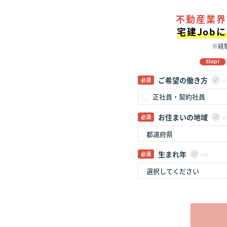
不動産業界
宅建Job
※経
Step1
ご希望の働き方
O
正社員・契約社員
お住まいの地域
O
生まれ年
OK