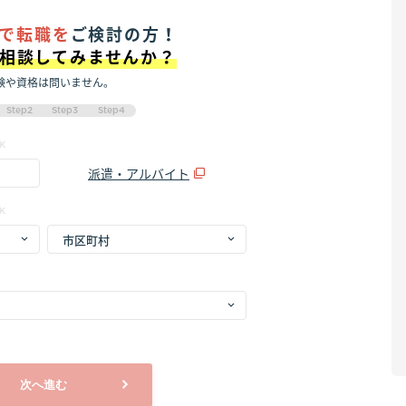
で転職を
ご検討の方！
に相談してみませんか？
験や資格は問いません。
Step2
Step3
Step4
K
派遣・アルバイト
K
次へ進む