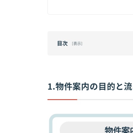
目次
[
表示
]
1.物件案内の目的と