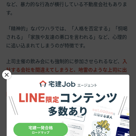
など、暴力的な行為が横行している不動産会社もありま
す。
「精神的」なパワハラでは、「人格を否定する」「恫喝
される」「家族や友達の悪口を言われる」など、心理的
に追い込まれてしまうのが特徴です。
上司主催の飲み会にも強制的に参加させられるなど、
入
社する会社を間違えてしまうと、地雷のような上司に出
×
会ってしまうことがあります。
関連記事はこちら！
不動産業界はブラックじゃない？悪い噂が尽きな
い理由は？【業界別の離職率も紹介】