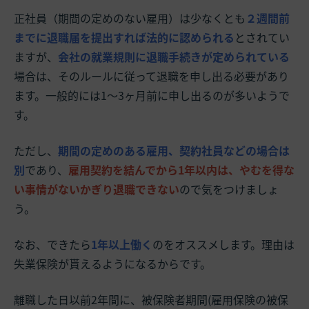
正社員（期間の定めのない雇用）は少なくとも
２週間前
までに退職届を提出すれば法的に認められる
とされてい
ますが、
会社の就業規則に退職手続きが定められている
場合は、そのルールに従って退職を申し出る必要があり
ます。一般的には1〜3ヶ月前に申し出るのが多いようで
す。
ただし、
期間の定めのある雇用、契約社員などの場合は
別
であり、
雇用契約を結んでから1年以内は、やむを得な
い事情がないかぎり退職できない
ので気をつけましょ
う。
なお、できたら
1年以上働く
のをオススメします。理由は
失業保険が貰えるようになるからです。
離職した日以前2年間に、被保険者期間(雇用保険の被保