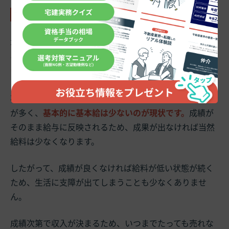
1-7.低賃金地獄
不動産業界では、
高収入を得てバリバリ活躍している人
もいますが、その一方で、
低賃金という地獄であえいで
いる
人も存在します。
不動産会社はインセンティブ制度を採用しているところ
が多く、
基本的に基本給は少ないのが現状です。
成績が
そのまま給与に反映されるため、成果が出なければ当然
給料は少なくなります。
したがって、成績が良くなければ給料が低い状態が続く
ため、生活に支障が出てしまうことも少なくありませ
ん。
成績次第で収入が決まるため、いつまでたっても売れな