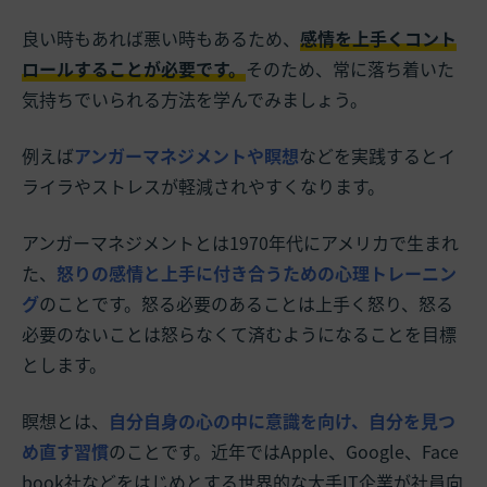
良い時もあれば悪い時もあるため、
感情を上手くコント
ロールすることが必要です。
そのため、常に落ち着いた
気持ちでいられる方法を学んでみましょう。
例えば
アンガーマネジメントや瞑想
などを実践するとイ
ライラやストレスが軽減されやすくなります。
アンガーマネジメントとは1970年代にアメリカで生まれ
た、
怒りの感情と上手に付き合うための心理トレーニン
グ
のことです。怒る必要のあることは上手く怒り、怒る
必要のないことは怒らなくて済むようになることを目標
とします。
瞑想とは、
自分自身の心の中に意識を向け、自分を見つ
め直す習慣
のことです。近年ではApple、Google、Face
book社などをはじめとする世界的な大手IT企業が社員向