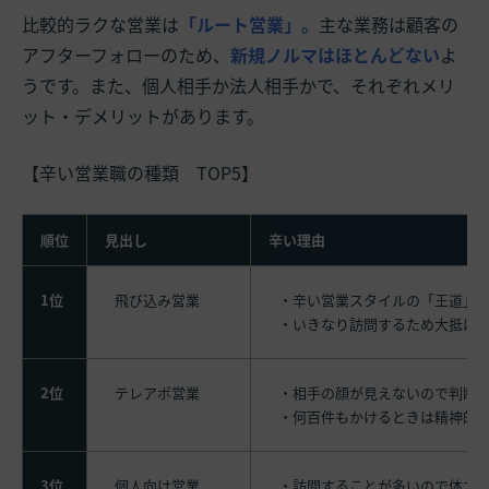
比較的ラクな営業は
「ルート営業」。
主な業務は顧客の
アフターフォローのため、
新規ノルマはほとんどない
よ
うです。また、個人相手か法人相手かで、それぞれメリ
ット・デメリットがあります。
【辛い営業職の種類 TOP5】
順位
見出し
辛い理由
1位
飛び込み営業
・辛い営業スタイルの「王道」
・いきなり訪問するため大抵は
2位
テレアポ営業
・相手の顔が見えないので判断
・何百件もかけるときは精神的
3位
個人向け営業
・訪問することが多いので体力