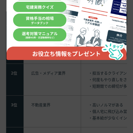
順位
業種
辛い理由
1位
人材業界
・雑用が主な業務である
・派遣社員の教育など業
・「人を扱う業界」であ
・勤務時間も長時間傾向
2位
広告・メディア業界
・担当するクライアント
・何度もやり直しをさせ
・短期間での締切が多い
3位
不動産業界
・高いノルマがある
・個人宅に飛び込み営業
・基本給が少なくインセ