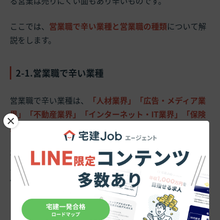
る営業は売りにくい面もあり辛いものです。
ここでは、
営業職で辛い業種と営業職の種類
について解
説をします。
2-1.営業職で辛い業種
営業職で辛い業種は、
「人材業界」「広告・メディア業
界」「不動産業界」「インターネット・IT業界」「保険
×
業界」
の5業種です。
不動産業界は、扱う商材の価格が高額なこともあり、ノ
ルマを達成するのは容易なことではありません。また、
保険業界と同様、
基本給が低くインセンティブで稼がな
くてはならない
業種です。
【営業職で辛い業種 TOP5】