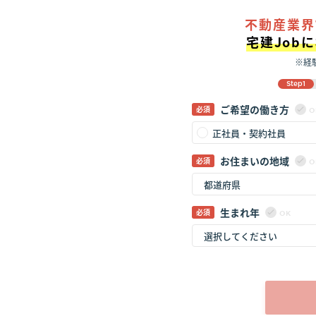
不動産業界
宅建Job
※経
Step1
ご希望の働き方
O
正社員・契約社員
お住まいの地域
O
生まれ年
OK