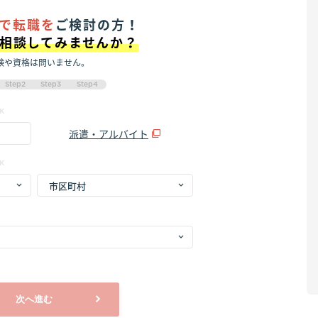
で転職を
ご検討の方！
に相談してみませんか？
験や資格は問いません。
Step2
Step3
Step4
K
派遣・アルバイト
K
次へ進む