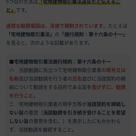
5つ目の方法は
「宅地建物取引業法違反だと伝えるこ
と」
です。
迷惑な勧誘電話は、法律で規制されています
。たとえば
「宅地建物取引業法」
の
「施行規則：第十六条の十一」
を見ると、次のような記載があります。
■宅地建物取引業法施行規則：第十六条の十一
ハ 当該勧誘に先立つて宅地建物取引業者の
商号又は
名称
及び当該勧誘を行う者の
氏名
並びに当該契約の締
結について勧誘をする目的である旨を
告げずに、勧誘
を行うこと
。
ニ 宅地建物取引業者の相手方等が
当該契約を締結し
ない旨
の意思（
当該勧誘を引き続き受けることを希望
しない旨
の意思を含む。）を表示したにもかかわら
ず、当該勧誘を継続すること。