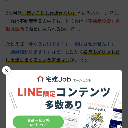
2つ目は
「良いことしか話さない」
というパターンです。
これは
不動産営業
の中でも、とりわけ
「不動産投資」の
勧誘電話
で顕著に見られる傾向です。
たとえば
「今ならお得です！」「損はさせません！」
「絶対儲かります！」
など、とにかく
投資のメリットだ
けを話しまくるという営業マン
がいます。
×
しかし、そもそも
「リスクのない投資」などありえませ
ん
。
リスクがあるからリターンがある
のであり、
リスク
のない商品にリターンが生まれることはありません
。
もし
「良いことしか話さない」
という営業マン
がいれ
ば、
なぜリスクを隠しているのか、なぜデメリットを開
示してくれないのか
、問いただしてみると良いでしょ