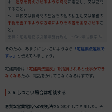
ホ
迷惑を覚えさせるような時間
に電話し、又は訪問
すること。
ヘ 深夜又は長時間の勧誘その他の私生活又は業務の
平穏を害するような方法によりその者を困惑させる
こ
と。
出典：宅地建物取引業法施行規則 | e-Gov法令検索
そのため、あまりにしつこいようなら
「宅建業法違反で
すよ」
と伝えてみましょう。
宅建業者は
「宅建業法違反」を指摘されると仕事ができ
なくなる
ため、電話をかけてこなくなるはずです。
3-6.しつこい場合は相談する
悪質な営業電話への対処法
を5つ紹介してきました。そ