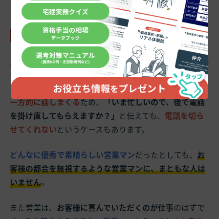
う。
2-3.こちらの話を全く聞かない
3つ目は
「こちらの話を全く聞かない」
というパターンで
す。
一方的に話しまくる
ため、
「いま忙しいので、後で電話
を掛け直してもらえますか？」
と伝えても、
電話を切ら
せてくれない
というケースもあります。
どんなに優秀で素晴らしい営業マン
だったとしても、
お
客様の都合を無視するような営業マンに、まともな人は
いません
。
また営業は、
お客様に喜んでいただくのが仕事
のはずで