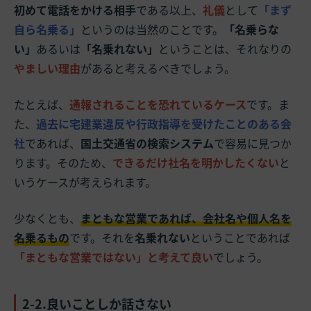
初めて電話をかける相手
である以上、
礼儀
として
「まず
自ら名乗る」
というのは当然のことです。
「名乗らな
い」
あるいは
「名乗れない」
ということは、それなりの
やましい理由
があると考えるべきでしょう。
たとえば、
通報されることを恐れているケース
です。ま
た、
過去に宅建業違反や行政指導を受けたことのある会
社
であれば、
国土交通省の検索システム
で容易に見つか
ります。そのため、
できるだけ社名を明かしたくない
と
いうケースが考えられます。
少なくとも、
まともな営業であれば、会社名や個人名を
名乗るもの
です。それを
名乗れない
ということであれば
「まともな営業ではない」と考えて良い
でしょう。
2-2.良いことしか話さない