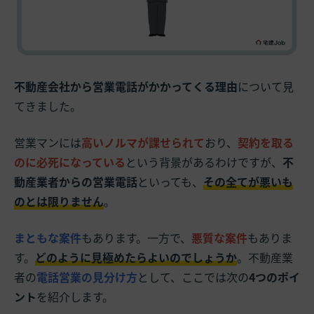
不動産会社から営業電話がかかってくる理由
について見
てきました。
営業マンには
高いノルマが課せられて
おり、
契約を取る
のに必死になっている
という背景があるわけですが、
不
動産業者からの営業電話
といっても、
その全てが悪いも
のとは限りません
。
まともな案件
もあります。一方で、
悪質な案件
もありま
す。
どのように見極めたらよいのでしょうか
。不動産業
者の
電話営業の見分け方
として、ここでは次の
4つのポイ
ント
を紹介します。