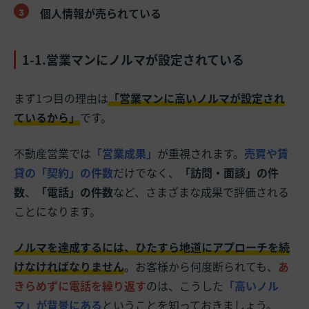
個人情報が売られている
1-1.営業マンにノルマが設定されている
まず1つ目の理由は
「営業マンに高いノルマが設定され
ているから」
です。
不動産営業では
「営業成果」
が重視されます。
売買や賃
貸の「契約」の件数
だけでなく、
「訪問・面談」の件
数
、
「電話」の件数
など、さまざまな成果で評価される
ことになります。
ノルマを達成するには、ひたすら地道にアプローチを続
けなければなりません
。お客様から何度断られても、
あ
きらめずに電話を繰り返す
のは、こうした
「高いノル
マ」が背景にある
ということを知っておきましょう。