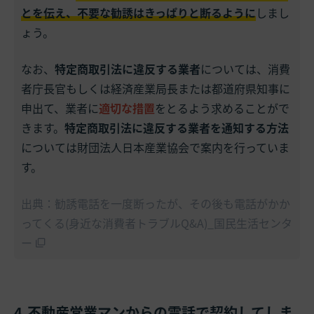
とを伝え、不要な勧誘はきっぱりと断るように
しまし
ょう。
なお、
特定商取引法に違反する業者
については、消費
者庁長官もしくは経済産業局長または都道府県知事に
申出て、業者に
適切な措置
をとるよう求めることがで
きます。
特定商取引法に違反する業者を通知する方法
については財団法人日本産業協会で案内を行っていま
す。
出典：勧誘電話を一度断ったが、その後も電話がかか
ってくる(身近な消費者トラブルQ&A)_国民生活センタ
ー
4.不動産営業マンからの電話で契約してしま