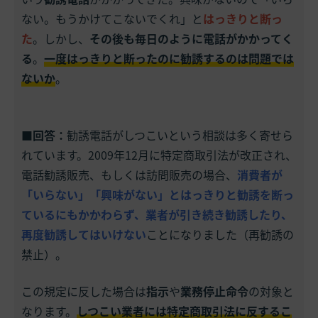
ない。もうかけてこないでくれ」と
はっきりと断っ
た
。しかし、
その後も毎日のように電話がかかってく
る
。
一度はっきりと断ったのに勧誘するのは問題では
ないか
。
■回答：
勧誘電話がしつこいという相談は多く寄せら
れています。2009年12月に特定商取引法が改正され、
電話勧誘販売、もしくは訪問販売の場合、
消費者が
「いらない」「興味がない」とはっきりと勧誘を断っ
ているにもかかわらず、業者が引き続き勧誘したり、
再度勧誘してはいけない
ことになりました（再勧誘の
禁止）。
この規定に反した場合は
指示
や
業務停止命令
の対象と
なります。
しつこい業者には特定商取引法に反するこ