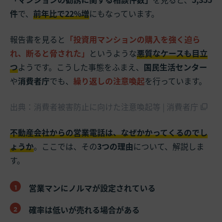
件
で、
前年比で22%増
にもなっています。
報告書を見ると
「投資用マンションの購入を強く迫ら
れ、断ると脅された」
というような
悪質なケースも目立
つ
ようです。こうした事態をふまえ、
国民生活センター
や
消費者庁
でも、
繰り返しの注意喚起
を行っています。
出典：消費者被害防止に向けた注意喚起等 | 消費者庁
不動産会社からの営業電話は、なぜかかってくるのでし
ょうか
。ここでは、その
3つの理由
について、解説しま
す。
営業マンにノルマが設定されている
確率は低いが売れる場合がある