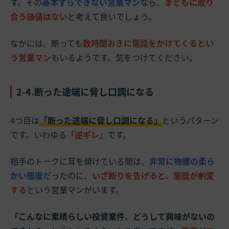
す。その
基本すらできない営業マン
なら、
まともに取り
合う価値はない
と考えて良いでしょう。
なかには、断っても
数時間おきに電話をかけてくるとい
う営業マン
もいるようです。気をつけてください。
2-4.断った途端に脅し口調になる
4つ目は
「断った途端に脅し口調になる」
というパターン
です。いわゆる
「逆ギレ」
です。
相手のトークに耳を傾けている間は、
非常に物腰の柔ら
かい態度
だったのに、
いざ断りを告げると、態度が豹変
する
という営業マンがいます。
「こんなに素晴らしい投資案件、どうして興味がないの