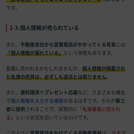
です。
1-3.個人情報が売られている
また、
不動産会社から営業電話がかかってくる背景
には
「個人情報が漏れている」
という実態もあります。
意義に思われるかもしれませんが、
個人情報が掲載され
た名簿の売買は、必ずしも違法とは限りません
。
また、
資料請求
や
プレゼント応募
など、さまざまな機会
で
個人情報を入力する場面
があるはずです。それが
第三
者に提供
されることで、実質的に
「名簿業者に売られ
る」
という状況を招いているわけです。
このように
営業電話をかけてくる不動産業者
は、
さまざ