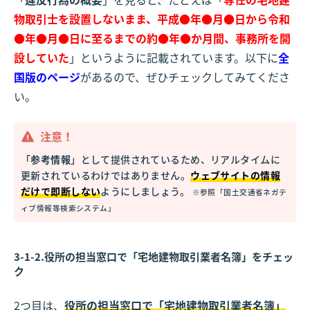
物取引士を設置しないまま、平成●年●月●日から令和
●年●月●日に至るまでの約●年●か月間、事務所を開
設していた
」というように記載されています。以下に
全
国版のページ
があるので、ぜひチェックしてみてくださ
い。
注意！
「
参考情報
」として提供されているため、リアルタイムに
更新されているわけではありません。
ウェブサイトの情報
だけで即断しない
ようにしましょう。
※参照「
国土交通省ネガテ
ィブ情報等検索システム
」
3-1-2.役所の担当窓口で「宅地建物取引業者名簿」をチェッ
ク
2つ目は、
役所の担当窓口で「宅地建物取引業者名簿」