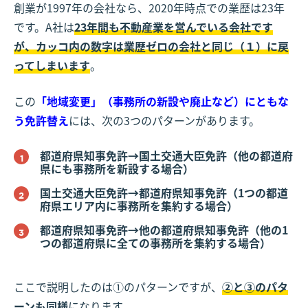
創業が1997年の会社なら、2020年時点での業歴は23年
です。A社は
23年間も不動産業を営んでいる会社です
が、カッコ内の数字は業歴ゼロの会社と同じ（１）に戻
ってしまいます
。
この
「地域変更」（事務所の新設や廃止など）にともな
う免許替え
には、次の3つのパターンがあります。
都道府県知事免許→国土交通大臣免許（他の都道府
県にも事務所を新設する場合）
国土交通大臣免許→都道府県知事免許（1つの都道
府県エリア内に事務所を集約する場合）
都道府県知事免許→他の都道府県知事免許（他の1
つの都道府県に全ての事務所を集約する場合）
ここで説明したのは①のパターンですが、
②と③のパタ
ーンも同様
になります。