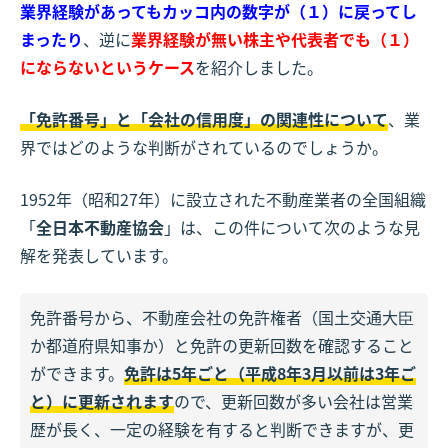
業界経験があってもカッコ内の数字が（１）に戻ってし
まったり
、逆に
業界経験が無い株主や代表者でも（１）
にならないというケース
を紹介しました。
「免許番号」と「会社の信用度」の関連性について
、業
界ではどのような判断がされているのでしょうか。
1952年（昭和27年）に設立された不動産業者の全国組織
「
全日本不動産協会
」は、この件について次のような見
解を発表しています。
免許番号から、不動産会社の免許権者（国土交通大臣
か都道府県知事か）と免許の更新回数を確認すること
ができます。
免許は5年ごと（平成8年3月以前は3年ご
と）に更新されます
ので、更新回数が多い会社は営業
歴が長く、一定の経験を有すると判断できますが、更