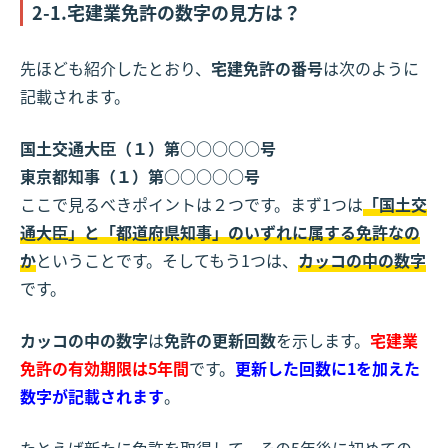
2-1.宅建業免許の数字の見方は？
先ほども紹介したとおり、
宅建免許の番号
は次のように
記載されます。
国土交通大臣（１）第○○○○○号
東京都知事（１）第○○○○○号
ここで見るべきポイントは２つです。まず1つは
「国土交
通大臣」と「都道府県知事」のいずれに属する免許なの
か
ということです。そしてもう1つは、
カッコの中の数字
です。
カッコの中の数字
は
免許の更新回数
を示します。
宅建業
免許の有効期限は5年間
です。
更新した回数に1を加えた
数字が記載されます
。