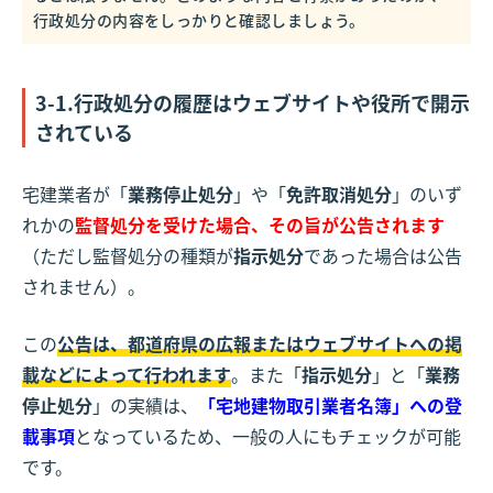
行政処分の内容をしっかりと確認しましょう。
3-1.行政処分の履歴はウェブサイトや役所で開示
されている
宅建業者が「
業務停止処分
」や「
免許取消処分
」のいず
れかの
監督処分を受けた場合、その旨が公告されます
（ただし監督処分の種類が
指示処分
であった場合は公告
されません）。
この
公告は、都道府県の広報またはウェブサイトへの掲
載などによって行われます
。また「
指示処分
」と「
業務
停止処分
」の実績は、
「宅地建物取引業者名簿」への登
載事項
となっているため、一般の人にもチェックが可能
です。