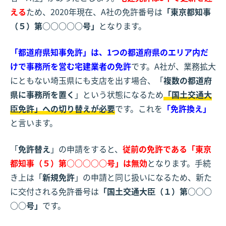
える
ため、2020年現在、A社の免許番号は
「東京都知事
（５）第○○○○○号」
となります。
「都道府県知事免許」は、1つの都道府県のエリア内だ
けで事務所を営む宅建業者の免許
です。A社が、業務拡大
にともない埼玉県にも支店を出す場合、「
複数の都道府
県に事務所を置く
」という状態になるため
「国土交通大
臣免許」への切り替えが必要
です。これを
「免許換え」
と言います。
「
免許替え
」の申請をすると、
従前の免許である「東京
都知事（５）第○○○○○号」は無効
となります。手続
き上は「
新規免許
」の申請と同じ扱いになるため、新た
に交付される免許番号は
「国土交通大臣（１）第○○○
○○号」
です。