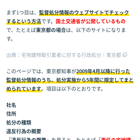
まず1つ目は、
監督処分情報のウェブサイトでチェック
するという方法
です。
国土交通省が公開しているもの
で、たとえば
東京都の場合
は、以下のサイトになりま
す。
出典：宅地建物取引業者に対する行政処分｜東京都
このページでは、東京都知事が
2009年4月以降に行った
監督処分情報のうち、処分実施から5年間に限定してまと
められています
。項目は以下のとおりです。
社名
住所
処分の種類
違反行為の概要
「
違反行為の概要
」を見ると、たとえば「
専任の宅地建