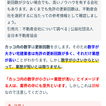
新回数が少ない場合でも、高いノウハウを有する会社
もあります。あくまでも免許の更新回数は、不動産会
社を選択するに当たっての参考情報として確認しまし
ょう。
引用元：
不動産会社について調べる | 公益社団法人
全日本不動産協会
カッコ内の数字
は
更新回数
を示します。そのため
数字が
大きい宅建業者は免許の更新回数が多く、それだけ業歴
が長い
ことがわかります。しかし
数字が小さいからとい
って、業歴が短いとは限りません
。
「カッコ内の数字が小さい＝業歴が浅い」とイメージす
る人は、業界の中にも意外といます
。しかしこれは
誤解
なので注意してください。
注意！