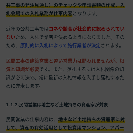
共工事の発注見通し）のチェックや申請書類の作成、入
札会場での入札業務が仕事内容
となります。
近年の公共工事では
コネや談合が社会的に認められてい
ない
ため、入札で業者を決めるようになりました。その
ため、
原則的に入札によって施行業者が決定
されます。
民間工事の建築営業と違い営業力は問われませんが、根
気と知識が必要
です。また、落札するには入札関係の知
識が必可決で、常に最新の入札情報を入手し落札するた
めに奔走します。
1-1-2.民間営業は地主など土地持ちの資産家が対象
民間営業の仕事内容は、
地主など土地持ちの資産家に対
して、資産の有効活用として投資用マンション、アパー