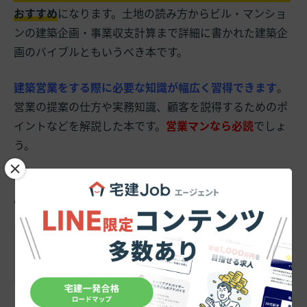
おすすめ
になります。土地の読み方からビル・マンショ
ンの建築企画・事業収支計算まで詳細に書かれた建築企
画のバイブルともいうべき本です。
建築営業をする際に必要な知識が幅広く習得できます
。
営業の提案の仕方や実務知識、顧客を説得するためのポ
イントなどを解説した本です。
営業マンなら必読
でしょ
う。
×
なお
「建築営業のコツやノウハウ」
について、さらに関
心のある人は、次の記事も参考にしてみてください。
建築営業のコツやノウハウを解説！「信頼性」と
「聴くこと」が大事