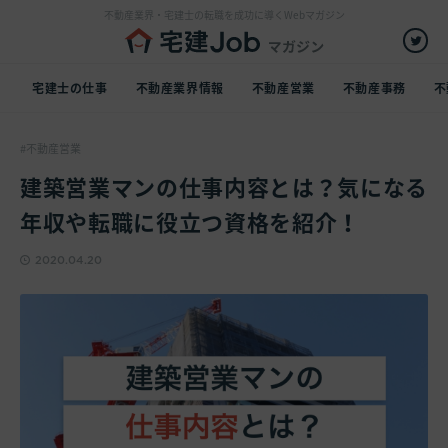
不動産業界・宅建士の転職を成功に導くWebマガジン
宅建士の仕事
不動産業界情報
不動産営業
不動産事務
不
不動産営業
建築営業マンの仕事内容とは？気になる
年収や転職に役立つ資格を紹介！
2020.04.20