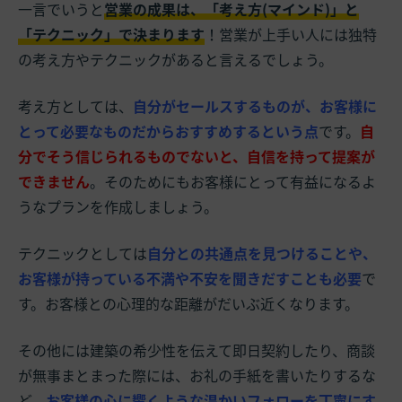
一言でいうと
営業の成果は、「考え方(マインド)」と
「テクニック」で決まります
！営業が上手い人には独特
の考え方やテクニックがあると言えるでしょう。
考え方としては、
自分がセールスするものが、お客様に
とって必要なものだからおすすめするという点
です。
自
分でそう信じられるものでないと、自信を持って提案が
できません
。そのためにもお客様にとって有益になるよ
うなプランを作成しましょう。
テクニックとしては
自分との共通点を見つけることや、
お客様が持っている不満や不安を聞きだすことも必要
で
す。お客様との心理的な距離がだいぶ近くなります。
その他には建築の希少性を伝えて即日契約したり、商談
が無事まとまった際には、お礼の手紙を書いたりするな
ど、
お客様の心に響くような温かいフォローを丁寧にす