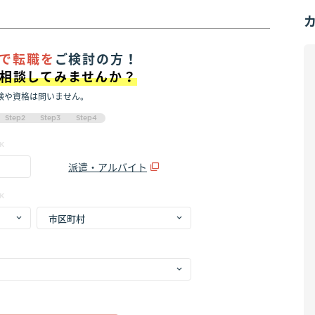
で転職を
ご検討の方！
に相談してみませんか？
験や資格は問いません。
Step2
Step3
Step4
K
派遣・アルバイト
K