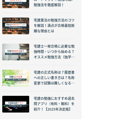
勉強法を徹底解説！
宅建業法の勉強方法のコツ
を解説！満点が合格最短距
離な理由とは
宅建士一発合格に必要な勉
強時間・いつから始める？
オススメ勉強方法（独学・
スクール）参考書まで一挙
紹介【2024年決定版】
宅建の正式名称は？履歴書
への正しい書き方は？名称
変更で試験は難しくなるの
か？
宅建の勉強におすすめ過去
問アプリ（有料・無料）を
紹介！【2025年決定版】