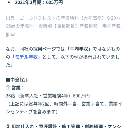
2021年3月期：605万円
出典：ゴールドクレストの年収給料【大卒高卒】や20～
65歳の年齢別・役職別【課長部長】年収推移｜平均年収.
jp
なお、同社の
採用ページ
では
「平均年収」
ではないもの
の
「モデル年収」
として、以下の例が掲示されていまし
た。
■中途採用
① 営業：
26歳（新卒入社・営業経験4年）600万円
（上記には賞与年2回、時間外手当、営業手当て、業績イ
ンセンティブを含みます）
② 用地仕入れ・意匠設計・施工管理・財務経理・マンシ