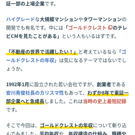
証一部の上場企業
です。
ハイグレード
な
大規模マンション
や
タワーマンション
の
開発でも有名です。中には
「
ゴールドクレスト
のテレ
ビCMを見たことがある」
という人もいるはずです。
「不動産の世界で活躍したい！」
と考えているなら
「ゴ
ールドクレストの年収」
は気になるテーマではないでし
ょうか。
1992年1月
に設立された若い会社ですが、
創業者
である
安川秀俊社長のカリスマ性
もあって、
わずか8年で東証一
部企業へと急成長
しました。これは
当時の史上最短記録
です。
そこで今回は、
ゴールドクレストの年収
について斬り込
んでみました。
平均年収
や、
年収構造の仕組み、職種や