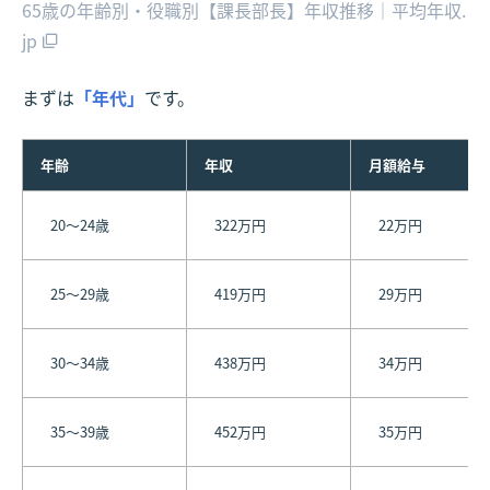
65歳の年齢別・役職別【課長部長】年収推移｜平均年収.
jp
まずは
「年代」
です。
年齢
年収
月額給与
20～24歳
322万円
22万円
25～29歳
419万円
29万円
30～34歳
438万円
34万円
35～39歳
452万円
35万円