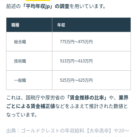
前述の
「平均年収jp」の調査
を用いています。
職種
年収
総合職
775万円～875万円
技術職
513万円～613万円
一般職
525万円～625万円
これは、国税庁や厚労省の
「賃金推移の比率」
や、
業界
ごとによる賃金補正値
などをふまえて推計された数値と
なっています。
出典：ゴールドクレストの年収給料【大卒高卒】や20～