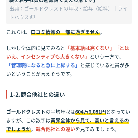
出典：ゴールドクレストの年収・給与（給料）｜ライ
トハウス
これらは、
口コミ情報の一部に過ぎません
。
しかし全体的に見てみると
「基本給は高くない」「とは
いえ、インセンティブも大きくない」
という一方で、
「管理職になると急に上昇する」
と感じている社員が多
いということが言えそうです。
1-2.競合他社との違い
ゴールドクレスト
の平均年収は
604万6,081円
となってい
ますが、この数字は
業界全体から見て、高いと言えるの
でしょうか
。
競合他社との違い
を見てみましょう。