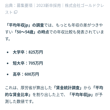
出典：募集要項｜2023新卒採用｜株式会社ゴールドクレ
スト
「平均年収jp」の調査
では、もっとも年収の差がつきや
すい
「50〜54歳」の時点
での年収比較も発表されていま
す。
大学卒：825万円
短大卒：705万円
高卒：600万円
これは、厚労省が算出した
「賃金統計調査」
から
「平均
的な賃金比率」
を割り出した上で、
「平均年収jp」
が予
測した数値です。