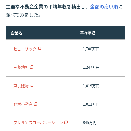
主要な不動産企業の平均年収
を抽出し、
金額の高い順
に
並べてみました。
企業名
平均年収
ヒューリック
1,708万円
三菱地所
1,247万円
東京建物
1,019万円
野村不動産
1,011万円
プレサンスコーポレーション
845万円