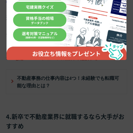
低い
場合がほとんどです。
近年では大手企業を中心に、労働環境の整備やハラスメ
ント防止対策などが進んでいます。大手は中小の不動産
会社よりも福利厚生や休日取得の面で優れている、と言
えるでしょう。
>>>宅建Jobエージェントに無料で相談する
不動産事務の仕事内容は4つ！未経験でも転職可
能な理由とは？
4.新卒で不動産業界に就職するなら大手がお
すすめ