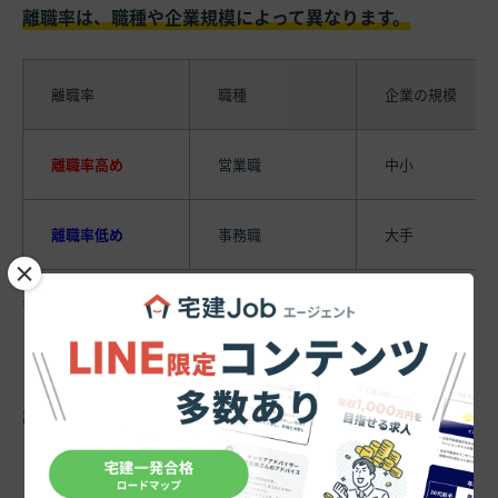
離職率は、職種や企業規模によって異なります。
離職率
職種
企業の規模
離職率高め
営業職
中小
離職率低め
事務職
大手
×
具体的な成果を求められる
「営業職」は、そのプレッシ
ャーから離職率は高い
傾向にあります。
しかし
「事務職」など成果を求められない職種は、離職
率が低め
です。
また、
大手の不動産会社では、業界平均よりも離職率が