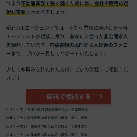
つまり
不動産業界で長く働くためには、会社や職種の選
択が重要
と言えるでしょう。
宅建Jobエージェントでは、不動産業界に精通した転職
エージェントが相談に乗り、
あなたに合った非公開求人
を紹介
しています。
応募書類の添削から入社後のフォロ
ーまで
、プロが一貫してサポートいたします。
少しでも興味を持たれた方は、ぜひお気軽にご相談くだ
さい！
無料で相談する
出典：
平成 30 年雇用動向調査結果の概況 – 厚生労働省
出典：
平成 29年雇用動向調査結果の概況 – 厚生労働省
出典：
平成 28年雇用動向調査結果の概況 – 厚生労働省
出典：
平成 27年雇用動向調査結果の概況 – 厚生労働省