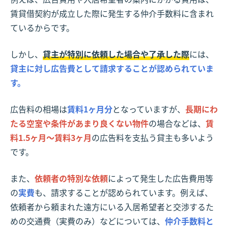
賃貸借契約が成立した際に発生する仲介手数料に含まれ
ているからです。
しかし、
貸主が特別に依頼した場合や了承した際
には、
貸主に対し広告費として請求することが認められていま
す。
広告料の相場は
賃料1ヶ月分
となっていますが、
長期にわ
たる空室や条件があまり良くない物件
の場合などは、
賃
料1.5ヶ月～賃料3ヶ月
の広告料を支払う貸主も多いよう
です。
また、
依頼者の特別な依頼
によって発生した広告費用等
の
実費
も、請求することが認められています。例えば、
依頼者から頼まれた遠方にいる入居希望者と交渉するた
めの交通費（実費のみ）などについては、
仲介手数料と