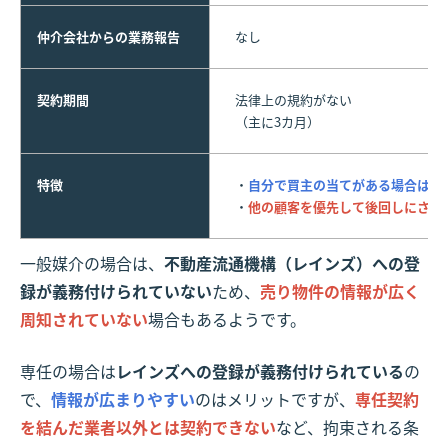
仲介会社からの業務報告
なし
契約期間
法律上の規約がない
（主に3カ月）
特徴
・
自分で買主の当てがある
場合は
仲
・
他の顧客を優先して後回しにされ
一般媒介の場合は、
不動産流通機構（レインズ）への登
録が義務付けられていない
ため、
売り物件の情報が広く
周知されていない
場合もあるようです。
専任の場合は
レインズへの登録が義務付けられている
の
で、
情報が広まりやすい
のはメリットですが、
専任契約
を結んだ業者以外とは契約できない
など、拘束される条