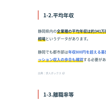
1-2.平均年収
静岡県内の
全業種の平均年収は約341万
相場
というデータがあります。
静岡でも都市部は
年収800円を超える募
ッション収入の歩合も確認
する必要があ
出典：求人ボックス
1-3.離職率等