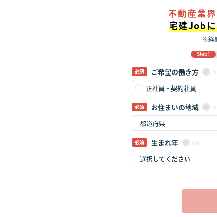
不動産業界
宅建Job
※経
Step1
ご希望の働き方
O
正社員・契約社員
お住まいの地域
O
生まれ年
OK