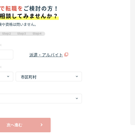
で転職を
ご検討の方！
に相談してみませんか？
験や資格は問いません。
Step2
Step3
Step4
K
派遣・アルバイト
K
次へ進む